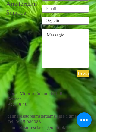
Amsterdam
Sciacca
Invia
Corso Vittorio Emanuele 148
Sciacca
AG 92019
cannabisstoreamsterdamsicilia@gmail.com
Tel: 0925 080083
cannabisstoresciacca@outlook.it