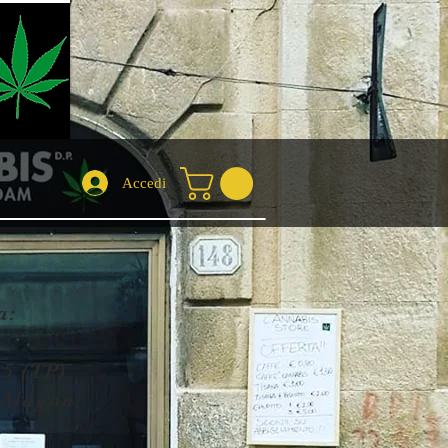
Accedi
a:
5 (TP)
Alagna,