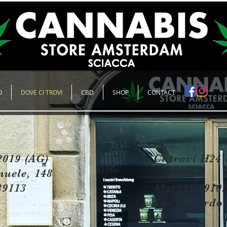
O
DOVE CI TROVI
CBD
SHOP
CONTACT
2019 (AG)
Ci trovi H24 
nuele, 148
89113
Marsala 9102
Via Edoardo 
4