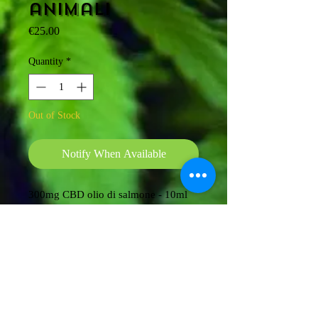
animali
Price
€25.00
Quantity
*
Out of Stock
Notify When Available
300mg CBD olio di salmone - 10ml
per cani gatti e altri animali domestici
X