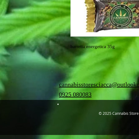
barretta energetica 35g
cannabisstoresciacca@outlook
0925 080083
© 2025 Cannabis Stor