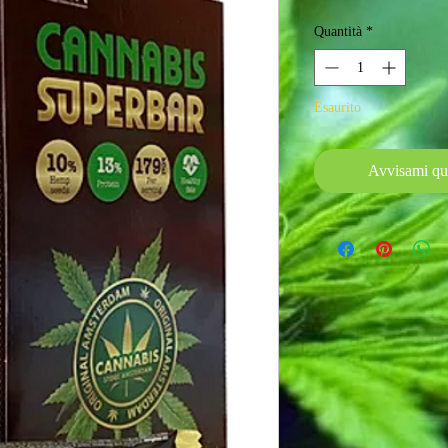
Quantità
*
Esaurito
Avvisami qu