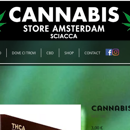
O
DOVE CI TROVI
CBD
SHOP
CONTACT
Cannabi
SKU: 160
Prezzo
3,00 €