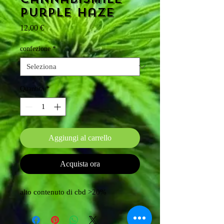
Purple Haze
Prezzo
12,00 €
confezione
*
Quantità
*
Aggiungi al carrello
Acquista ora
alto contenuto di cbd >20%