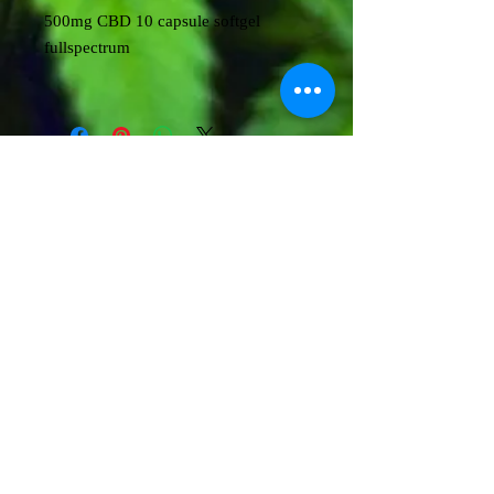
500mg CBD 10 capsule softgel
fullspectrum
X
0925 080083
cannabisstoresciacca@outlookcom