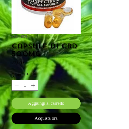
SKU: 1061
Capsule di CBD
500mg
Prezzo
27,00 €
Quantità
*
Aggiungi al carrello
Acquista ora