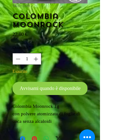
SKU: 1109
Colombia
MoonRock
Prezzo
22,00 €
Quantità
*
Esaurito
Avvisami quando è disponibile
Colombia Moonrock 1g
con polvere atomizzata di foglie di
coca senza alcaloidi