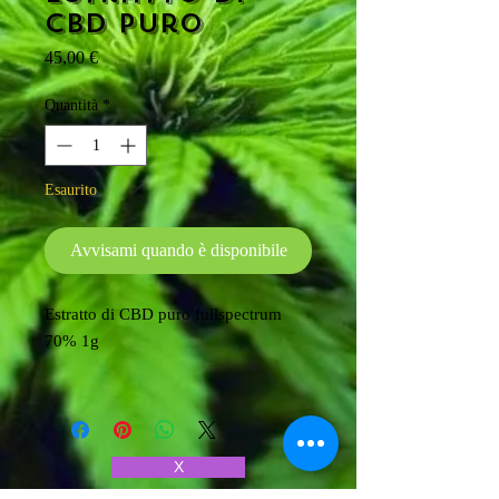
CBD puro
Prezzo
45,00 €
Quantità
*
Esaurito
Avvisami quando è disponibile
Estratto di CBD puro fullspectrum
70% 1g
X