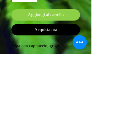
Aggiungi al carrello
Acquista ora
felpa con cappuccio, grigia
X