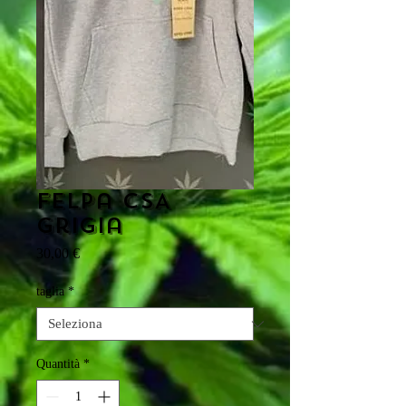
Felpa CSA
grigia
Prezzo
30,00 €
taglia
*
Quantità
*