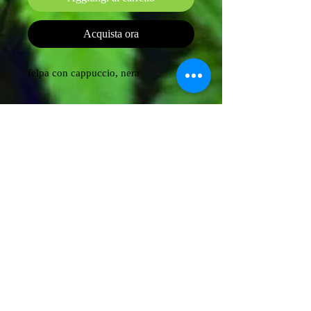
Acquista ora
felpa con cappuccio, nera
X
0925 080083