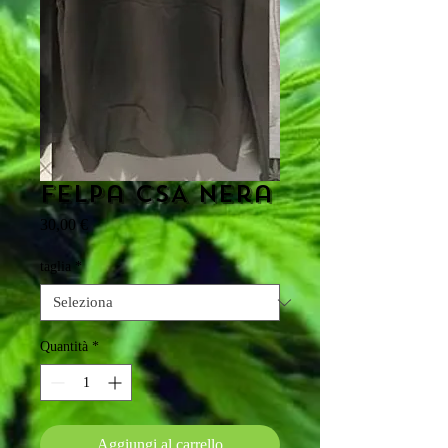
Felpa CSA nera
Prezzo
30,00 €
taglia
*
Quantità
*
Aggiungi al carrello