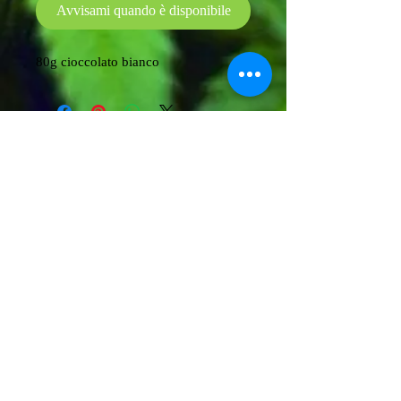
Avvisami quando è disponibile
80g cioccolato bianco
X
0925 080083
cannabisstoresciacca@outlookcom