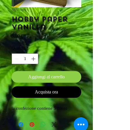
SKU: hpv
Hobby Paper
Vanilla
Prezzo
5,00 €
Quantità
*
Aggiungi al carrello
Acquista ora
la confezione contiene 5 Blunt