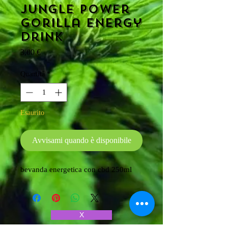
Jungle power
Gorilla energy
drink
Prezzo
3,00 €
Quantità
*
Esaurito
Avvisami quando è disponibile
bevanda energetica con cbd 250ml
X