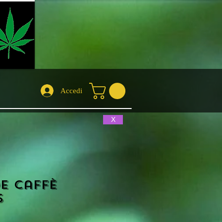
Accedi
X
de caffè
s