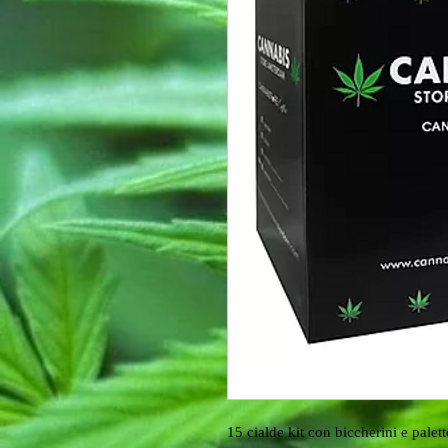
15 cialde kit con biccherini e palet