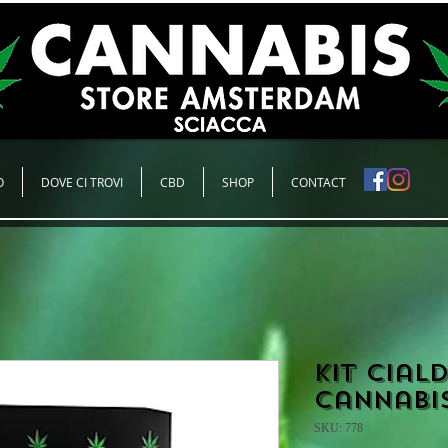
O
DOVE CI TROVI
CBD
SHOP
CONTACT
Kit cial
cannabi
SKU: 778