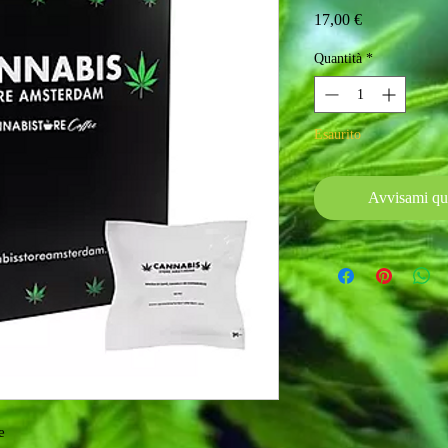
Prezzo
17,00 €
Quantità
*
Esaurito
Avvisami qu
te