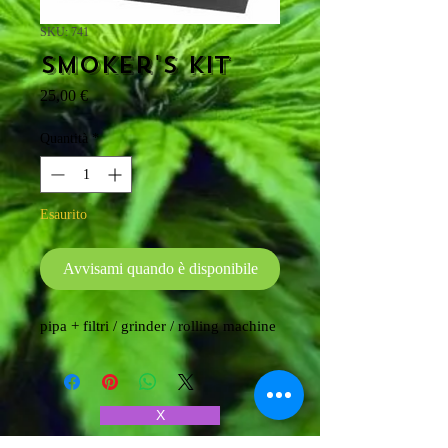
SKU: 741
Smoker's Kit
Prezzo
25,00 €
Quantità
*
Esaurito
Avvisami quando è disponibile
pipa + filtri / grinder / rolling machine
X