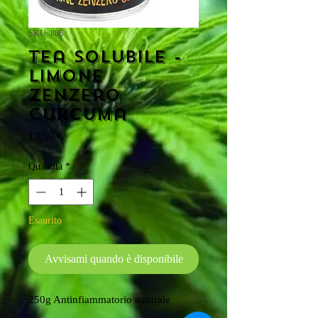
SKU: 886
Tea solubile -
Limone
zenzero
curcuma
Prezzo
13,50 €
Quantità
*
Esaurito
Avvisami quando è disponibile
250g Antinfiammatorio naturale