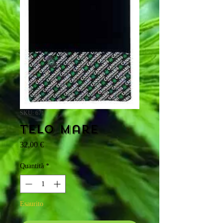
SKU: 671
Telo mare
Prezzo
32,00 €
Quantità
*
Esaurito