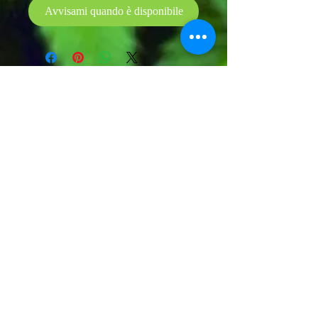
Avvisami quando è disponibile
X
0925 080083
cannabisstoresciacca@outlookcom
info spedizione